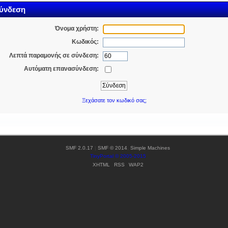
ύνδεση
Όνομα χρήστη:
Κωδικός:
Λεπτά παραμονής σε σύνδεση:
Αυτόματη επανασύνδεση:
Ξεχάσατε τον κωδικό σας;
SMF 2.0.17
|
SMF © 2014
,
Simple Machines
TinyPortal
© 2005-2015
XHTML
RSS
WAP2