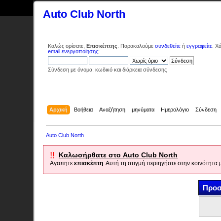
Auto Club North
Καλώς ορίσατε,
Επισκέπτης
. Παρακαλούμε
συνδεθείτε
ή
εγγραφείτε
. Χ
email ενεργοποίησης
;
Σύνδεση με όνομα, κωδικό και διάρκεια σύνδεσης
Αρχική
Βοήθεια
Αναζήτηση
μηνύματα
Ημερολόγιο
Σύνδεση
Auto Club North
!!
Καλωσήρθατε στο Auto Club North
Αγαπητε
επισκέπτη
. Αυτή τη στιγμή περιηγήστε στην κοινότητα
Προσ