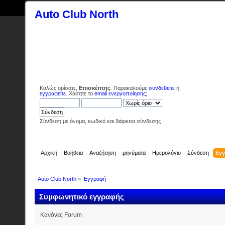
Auto Club North
Καλώς ορίσατε,
Επισκέπτης
. Παρακαλούμε
συνδεθείτε
ή
εγγραφείτε
. Χάσατε το
email ενεργοποίησης
;
Σύνδεση με όνομα, κωδικό και διάρκεια σύνδεσης
Αρχική
Βοήθεια
Αναζήτηση
μηνύματα
Ημερολόγιο
Σύνδεση
Εγ
Auto Club North
»
Εγγραφή
Συμφωνητικό εγγραφής
Κανόνες Forum