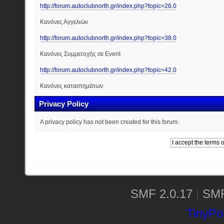
http://forum.autoclubnorth.gr/index.php?topic=26.0
Κανόνες Αγγελιών
http://forum.autoclubnorth.gr/index.php?topic=38.0
Κανόνες Συμμετοχής σε Event
http://forum.autoclubnorth.gr/index.php?topic=42.0
Κανόνες καταστημάτων
Privacy Policy
A privacy policy has not been created for this forum.
SMF 2.0.17
|
SMF
TinyPor