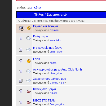
Σελίδες: [
1
]
2
Κάτω
Τίτλος
/
Ξεκίνησε από
0 μέλη και 2 επισκέπτες διαβάζουν αυτόν τον πίνακα.
Είμαι ο και λέγομαι...
Ξεκίνησε από
Nisman
Καλησπέρα
Ξεκίνησε από
koranisko
Η οικονομία μας έφαγε
Ξεκίνησε από
dimis_viper
Γεια!!
Ξεκίνησε από
paltas
Ας γνωριστούμε με το Auto Club North
Ξεκίνησε από
dimis_viper
Xaιρετω τους Φιλουσ μασ
Ξεκίνησε από
Canelio
«
1
2
»
Καλως σας βρηκα.
Ξεκίνησε από
NikosF
ΝΕΟΣ ΣΤΟ ΤΕΑΜ
Ξεκίνησε από
Giorgos_6m