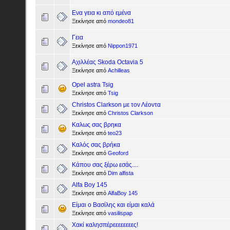
Ενα γεια κι από εμένα
Ξεκίνησε από
mondeo81
Γεια
Ξεκίνησε από
Nippon1971
Αχιλλέας Skoda Octavia 5
Ξεκίνησε από
Achilleas
Opel astra Tsig
Ξεκίνησε από
Tsig
Christos Clarkson με τον Λέοντα
Ξεκίνησε από
Christos Clarkson
Καλως σας βρηκα
Ξεκίνησε από
teo23
Καλός σας βρήκα
Ξεκίνησε από
Geoford
Κάπου σας ξέρω εσάς....
Ξεκίνησε από
Dim alfista
Alfa Boy 145
Ξεκίνησε από
AlfaBoy 145
Είμαι ο Βασίλης και είμαι καλά
Ξεκίνησε από
vasilispap
Χακί καλησπέρεεεεεεεες!