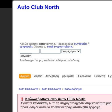
Auto Club North
Καλώς ορίσατε,
Επισκέπτης
. Παρακαλούμε
συνδεθείτε
ή
εγγραφείτε
. Χάσατε το
email ενεργοποίησης
;
Σύνδεση με όνομα, κωδικό και διάρκεια σύνδεσης
Αρχική
Βοήθεια
Αναζήτηση
μηνύματα
Ημερολόγιο
Σύνδεση
Εγ
Auto Club North
»
Auto Club North
»
Καλωσόρισμα
!!
Καλωσήρθατε στο Auto Club North
Αγαπητε
επισκέπτη
. Αυτή τη στιγμή περιηγήστε στην κοινότητα μα
πρόσβαση σε αυτά θα πρέπει να πραγματοποιηθεί εγγραφή.