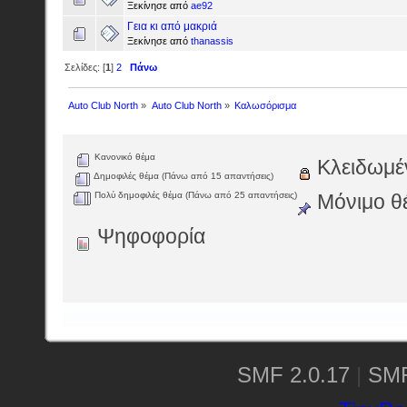
Ξεκίνησε από
ae92
Γεια κι από μακριά
Ξεκίνησε από
thanassis
Σελίδες: [
1
]
2
Πάνω
Auto Club North
»
Auto Club North
»
Καλωσόρισμα
Κανονικό θέμα
Κλειδωμέ
Δημοφιλές θέμα (Πάνω από 15 απαντήσεις)
Πολύ δημοφιλές θέμα (Πάνω από 25 απαντήσεις)
Μόνιμο θ
Ψηφοφορία
SMF 2.0.17
|
SMF