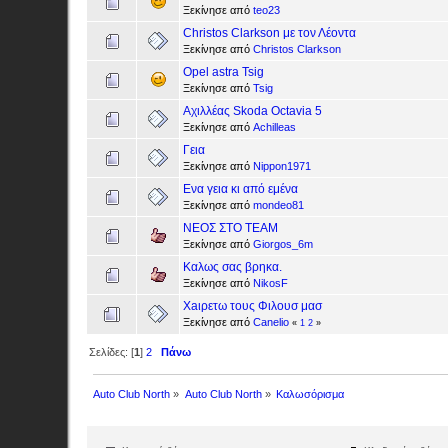
Ξεκίνησε από
teo23
Christos Clarkson με τον Λέοντα
Ξεκίνησε από
Christos Clarkson
Opel astra Tsig
Ξεκίνησε από
Tsig
Αχιλλέας Skoda Octavia 5
Ξεκίνησε από
Achilleas
Γεια
Ξεκίνησε από
Nippon1971
Ενα γεια κι από εμένα
Ξεκίνησε από
mondeo81
ΝΕΟΣ ΣΤΟ ΤΕΑΜ
Ξεκίνησε από
Giorgos_6m
Καλως σας βρηκα.
Ξεκίνησε από
NikosF
Xaιρετω τους Φιλουσ μασ
Ξεκίνησε από
Canelio
«
1
2
»
Σελίδες: [
1
]
2
Πάνω
Auto Club North
»
Auto Club North
»
Καλωσόρισμα