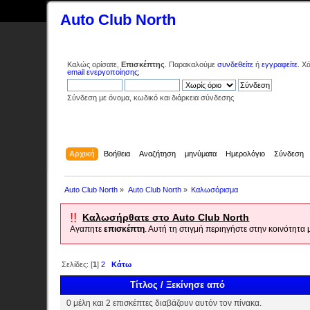
Auto Club North
Καλώς ορίσατε,
Επισκέπτης
. Παρακαλούμε
συνδεθείτε
ή
εγγραφείτε
. Χ
email ενεργοποίησης
;
Σύνδεση με όνομα, κωδικό και διάρκεια σύνδεσης
Αρχική
Βοήθεια
Αναζήτηση
μηνύματα
Ημερολόγιο
Σύνδεση
Auto Club North
»
Auto Club North
»
Καλωσόρισμα
!!
Καλωσήρθατε στο Auto Club North
Αγαπητε
επισκέπτη
. Αυτή τη στιγμή περιηγήστε στην κοινότητα
Σελίδες: [
1
]
2
Κάτω
Τίτλος
/
Ξεκίνησε από
0 μέλη και 2 επισκέπτες διαβάζουν αυτόν τον πίνακα.