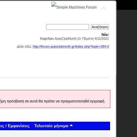
Νέα:
Καφεδακι AutoClubNorth.Gr Πέμπτη 4/11/2021
Δείτε εδώ:
http://forum.autoclubnorth.gr/index.php?topic=284.0
 πλήρη πρόσβαση σε αυτά θα πρέπει να πραγματοποιηθεί εγγραφή.
ις
/
Εμφανίσεις
Τελευταίο μήνυμα