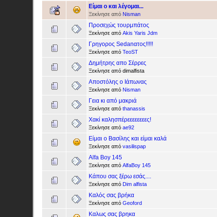
Είμαι ο και λέγομαι...
Ξεκίνησε από
Nisman
Προσεχώς τουρμπάτος
Ξεκίνησε από
Akis Yaris Jdm
Γρηγορος Sedanατος!!!!!
Ξεκίνησε από
TeoST
Δημήτρης απο Σέρρες
Ξεκίνησε από dimalfista
Αποστόλης ο Ιάπωνας
Ξεκίνησε από
Nisman
Γεια κι από μακριά
Ξεκίνησε από
thanassis
Χακί καλησπέρεεεεεεεες!
Ξεκίνησε από
ae92
Είμαι ο Βασίλης και είμαι καλά
Ξεκίνησε από
vasilispap
Alfa Boy 145
Ξεκίνησε από
AlfaBoy 145
Κάπου σας ξέρω εσάς....
Ξεκίνησε από
Dim alfista
Καλός σας βρήκα
Ξεκίνησε από
Geoford
Καλως σας βρηκα