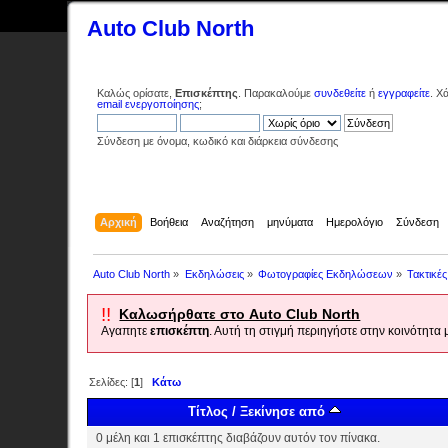
Auto Club North
Καλώς ορίσατε,
Επισκέπτης
. Παρακαλούμε
συνδεθείτε
ή
εγγραφείτε
. Χ
email ενεργοποίησης
;
Σύνδεση με όνομα, κωδικό και διάρκεια σύνδεσης
Αρχική
Βοήθεια
Αναζήτηση
μηνύματα
Ημερολόγιο
Σύνδεση
Auto Club North
»
Εκδηλώσεις
»
Φωτογραφίες Εκδηλώσεων
»
Τακτικέ
!!
Καλωσήρθατε στο Auto Club North
Αγαπητε
επισκέπτη
. Αυτή τη στιγμή περιηγήστε στην κοινότητα
Σελίδες: [
1
]
Κάτω
Τίτλος
/
Ξεκίνησε από
0 μέλη και 1 επισκέπτης διαβάζουν αυτόν τον πίνακα.