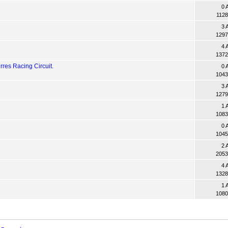
0 
1128
3 
1297
4 
1372
res Racing Circuit.
0 
1043
3 
1279
1 
1083
0 
1045
2 
2053
4 
1328
1 
1080