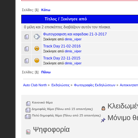
Σελίδες: [
1
]
Κάτω
Τίτλος
/
Ξεκίνησε από
0 μέλη και 2 επισκέπτες διαβάζουν αυτόν τον πίνακα.
Φωτογραφιση και καφεδακι 21-3-2017
Ξεκίνησε από
dimis_viper
Track Day 21-02-2016
Ξεκίνησε από
dimis_viper
Track Day 22-11-2015
Ξεκίνησε από
dimis_viper
Σελίδες: [
1
]
Πάνω
Auto Club North
»
Εκδηλώσεις
»
Φωτογραφίες Εκδηλώσεων
»
Αυτοκινητισ
Κανονικό θέμα
Κλειδωμέ
Δημοφιλές θέμα (Πάνω από 15 απαντήσεις)
Πολύ δημοφιλές θέμα (Πάνω από 25 απαντήσεις)
Μόνιμο θ
Ψηφοφορία