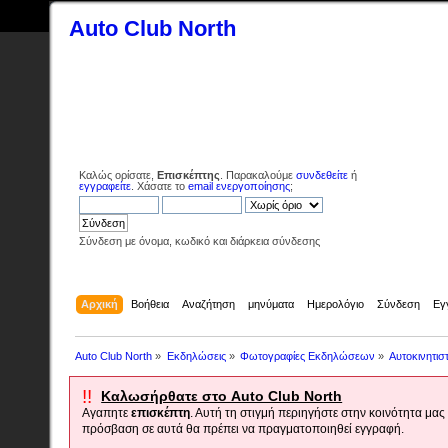
Auto Club North
Καλώς ορίσατε,
Επισκέπτης
. Παρακαλούμε
συνδεθείτε
ή
εγγραφείτε
. Χάσατε το
email ενεργοποίησης
;
Σύνδεση με όνομα, κωδικό και διάρκεια σύνδεσης
Αρχική
Βοήθεια
Αναζήτηση
μηνύματα
Ημερολόγιο
Σύνδεση
Εγ
Auto Club North
»
Εκδηλώσεις
»
Φωτογραφίες Εκδηλώσεων
»
Αυτοκινητισ
!!
Καλωσήρθατε στο Auto Club North
Αγαπητε
επισκέπτη
. Αυτή τη στιγμή περιηγήστε στην κοινότητα μα
πρόσβαση σε αυτά θα πρέπει να πραγματοποιηθεί εγγραφή.