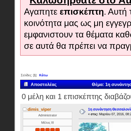
Καλωσήρθατε στο Au
Αγαπητε
επισκέπτη
. Αυτή
κοινότητα μας ως μη εγγεγρ
εμφανιστουν τα θέματα κα
σε αυτά θα πρέπει να πραγ
Σελίδες: [
1
]
Κάτω
Αποστολέας
Θέμα: 1η συνάντησ
0 μέλη και 1 επισκέπτης διαβάζο
dimis_viper
1η συνάντηση Θεσσαλονί
«
στις:
Μαρτίου 07, 2016, 08:
Administrator
Μέλος ΙΙΙ