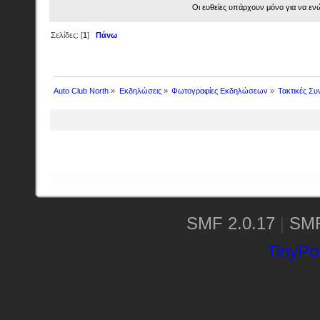
Οι ευθείες υπάρχουν μόνο για να εν
Σελίδες: [
1
]
Πάνω
Auto Club North
»
Εκδηλώσεις
»
Φωτογραφίες Εκδηλώσεων
»
Τακτικές Συ
SMF 2.0.17
|
SMF
TinyPor