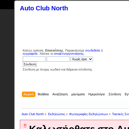
Auto Club North
Καλώς ορίσατε,
Επισκέπτης
. Παρακαλούμε
συνδεθείτε
ή
εγγραφείτε
. Χάσατε το
email ενεργοποίησης
;
Σύνδεση με όνομα, κωδικό και διάρκεια σύνδεσης
Αρχική
Βοήθεια
Αναζήτηση
μηνύματα
Ημερολόγιο
Σύνδεση
Εγ
Auto Club North
»
Εκδηλώσεις
»
Φωτογραφίες Εκδηλώσεων
»
Τακτικές Συ
!!