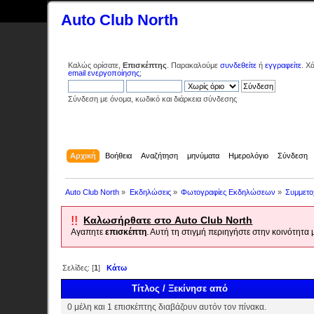
Auto Club North
Καλώς ορίσατε,
Επισκέπτης
. Παρακαλούμε
συνδεθείτε
ή
εγγραφείτε
. Χ
email ενεργοποίησης
;
Σύνδεση με όνομα, κωδικό και διάρκεια σύνδεσης
Αρχική
Βοήθεια
Αναζήτηση
μηνύματα
Ημερολόγιο
Σύνδεση
Auto Club North
»
Εκδηλώσεις
»
Φωτογραφίες Εκδηλώσεων
»
Συμμετο
!!
Καλωσήρθατε στο Auto Club North
Αγαπητε
επισκέπτη
. Αυτή τη στιγμή περιηγήστε στην κοινότητα
Σελίδες: [
1
]
Κάτω
Τίτλος
/
Ξεκίνησε από
0 μέλη και 1 επισκέπτης διαβάζουν αυτόν τον πίνακα.