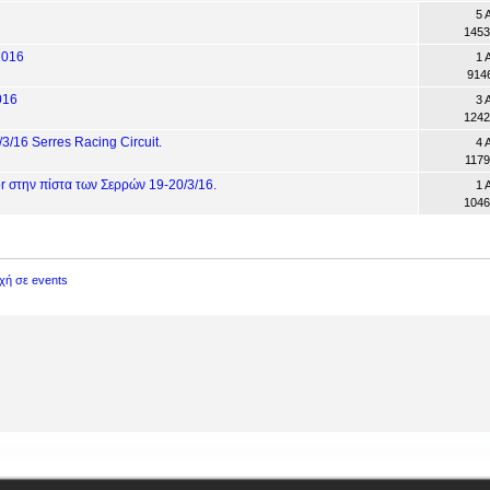
5 
1453
2016
1 
914
016
3 
1242
3/16 Serres Racing Circuit.
4 
1179
 στην πίστα των Σερρών 19-20/3/16.
1 
1046
χή σε events