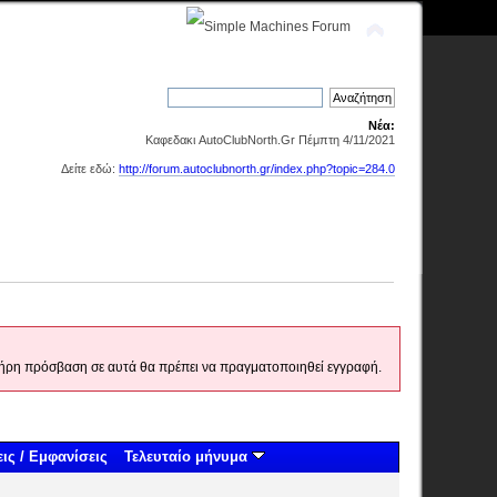
Νέα:
Καφεδακι AutoClubNorth.Gr Πέμπτη 4/11/2021
Δείτε εδώ:
http://forum.autoclubnorth.gr/index.php?topic=284.0
 πλήρη πρόσβαση σε αυτά θα πρέπει να πραγματοποιηθεί εγγραφή.
ις
/
Εμφανίσεις
Τελευταίο μήνυμα