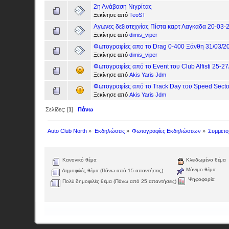
2η Ανάβαση Νιγρίτας
Ξεκίνησε από
TeoST
Αγωνες δεξιοτεχνίας Πίστα καρτ Λαγκαδα 20-03-
Ξεκίνησε από
dimis_viper
Φωτογραφίες απο το Drag 0-400 Ξάνθη 31/03/2
Ξεκίνησε από
dimis_viper
Φωτογραφίες από το Event του Club Alfisti 25-27/
Ξεκίνησε από
Akis Yaris Jdm
Φωτογραφίες από το Track Day του Speed Sector
Ξεκίνησε από
Akis Yaris Jdm
Σελίδες: [
1
]
Πάνω
Auto Club North
»
Εκδηλώσεις
»
Φωτογραφίες Εκδηλώσεων
»
Συμμετο
Κανονικό θέμα
Κλειδωμένο θέμα
Μόνιμο θέμα
Δημοφιλές θέμα (Πάνω από 15 απαντήσεις)
Ψηφοφορία
Πολύ δημοφιλές θέμα (Πάνω από 25 απαντήσεις)