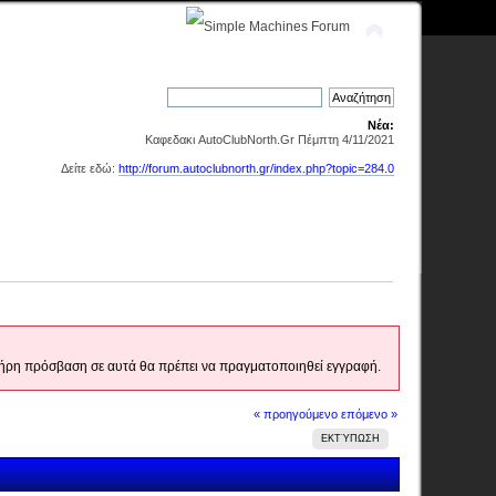
Νέα:
Καφεδακι AutoClubNorth.Gr Πέμπτη 4/11/2021
Δείτε εδώ:
http://forum.autoclubnorth.gr/index.php?topic=284.0
 πλήρη πρόσβαση σε αυτά θα πρέπει να πραγματοποιηθεί εγγραφή.
« προηγούμενο
επόμενο »
ΕΚΤΎΠΩΣΗ