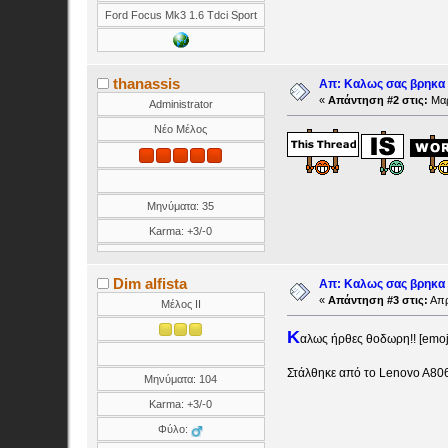
Ford Focus Mk3 1.6 Tdci Sport
thanassis
Απ: Καλως σας βρηκα
«
Απάντηση #2 στις:
Μαρ
Administrator
Νέο Μέλος
Μηνύματα: 35
Karma: +3/-0
Dim alfista
Απ: Καλως σας βρηκα
«
Απάντηση #3 στις:
Απρ
Μέλος ΙΙ
Κ
αλως ήρθες θοδωρη!! [emoj
Στάλθηκε από το Lenovo A80
Μηνύματα: 104
Karma: +3/-0
Φύλο: