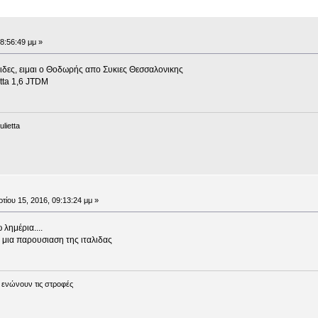
8:56:49 μμ »
ιδες, ειμαι ο Θοδωρής απο Συκιες Θεσσαλονικης
etta 1,6 JTDM
lietta
τίου 15, 2016, 09:13:24 μμ »
λημέρια....
 μια παρουσιαση της ιταλιδας
 ενώνουν τις στροφές