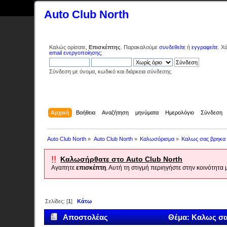
Auto Club North
Καλώς ορίσατε,
Επισκέπτης
. Παρακαλούμε
συνδεθείτε
ή
εγγραφείτε
. Χ
email ενεργοποίησης
;
Σύνδεση με όνομα, κωδικό και διάρκεια σύνδεσης
Αρχική
Βοήθεια
Αναζήτηση
μηνύματα
Ημερολόγιο
Σύνδεση
Auto Club North
»
Auto Club North
»
Καλωσόρισμα
»
Καλως σας βρηκα
!!
Καλωσήρθατε στο Auto Club North
Αγαπητε
επισκέπτη
. Αυτή τη στιγμή περιηγήστε στην κοινότητα
Σελίδες: [
1
]
Κάτω
Αποστολέας
Θέμα: Καλως σα