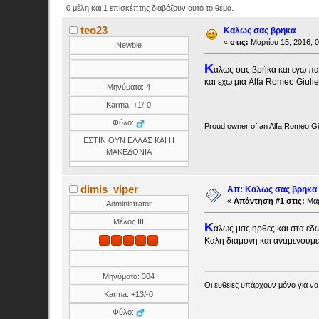
0 μέλη και 1 επισκέπτης διαβάζουν αυτό το θέμα.
teo23
Καλως σας βρηκα
«
στις:
Μαρτίου 15, 2016, 0
Newbie
Κ
αλως σας βρήκα και εγω πα
και εχω μια Alfa Romeo Giuli
Μηνύματα: 4
Karma: +1/-0
Φύλο:
Proud owner of an Alfa Romeo Giu
ΕΣΤΙΝ ΟΥΝ ΕΛΛΑΣ ΚΑΙ Η
ΜΑΚΕΔΟΝΙΑ
dimis_viper
Απ: Καλως σας βρηκα
«
Απάντηση #1 στις:
Μαρ
Administrator
Μέλος ΙΙΙ
Κ
αλως μας ηρθες και στα εδω 
Καλη διαμονη και αναμενουμε
Μηνύματα: 304
Οι ευθείες υπάρχουν μόνο για να
Karma: +13/-0
Φύλο: